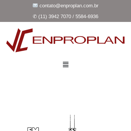
contato@enproplan.com.br
✆ (11) 3942 7070 / 5584-6936